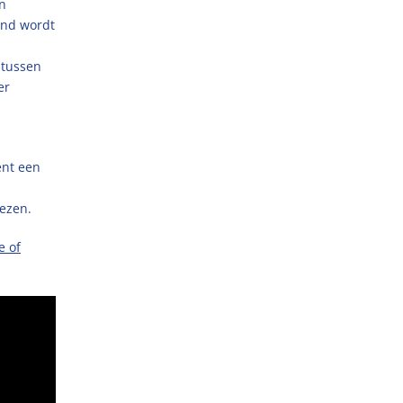
en
and wordt
 tussen
er
ënt een
ezen.
e of