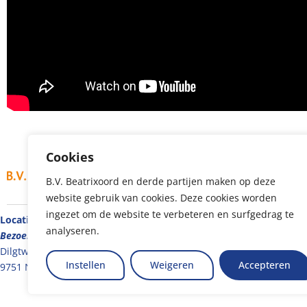
Cookies
B.V. Beatrixoord en derde partijen maken op deze
website gebruik van cookies. Deze cookies worden
ingezet om de website te verbeteren en surfgedrag te
Locatie Beatrixoord
Locatie Groningen
analyseren.
Bezoekadres
Bezoekadres
Dilgtweg 5
Verlengde Meeuwerderweg 3
Instellen
Weigeren
Accepteren
9751 ND Haren
9723 ZM Groningen