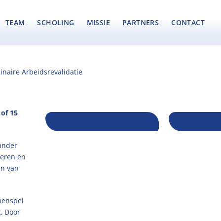
TEAM
SCHOLING
MISSIE
PARTNERS
CONTACT
linaire Arbeidsrevalidatie
 of 15
Contact
Ver
 ander
neren en
en van
amenspel
. Door