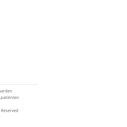
aarden
 patiënten
s Reserved