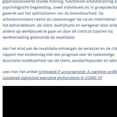
gepersonaliseerde fysieke training, functionele arbeidstraining 
psychologische begeleiding, zowel individueel als in groepsverb
gewerkt aan het optimaliseren van de belastbaarheid. De
arbeidsconsulent neemt als casemanager de rol als intermediair
het behandelteam, de cliënt, bedrijfsarts en werkgever door ond
andere op werkbezoek te gaan en door de cliënt te coachen bij
werkhervatting gedurende de revalidatie.
Aan het eind van de revalidatie ontvangen de verwijzer en de cli
rapport met eindverslag met een prognose over de toekomstige
duurzame inzetbaarheid van de cliënt, aandachtspunten en advi
Lees hier het artikel
‘Untreated if unrecognized: A cognitive profil
sustained subjective executive dysfunctions in COVID-19’