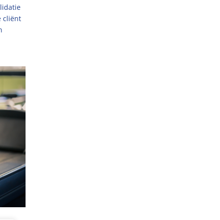
lidatie
 cliënt
n