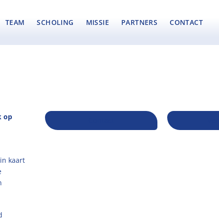
TEAM
SCHOLING
MISSIE
PARTNERS
CONTACT
k op
Contact
Ver
in kaart
e
n
d