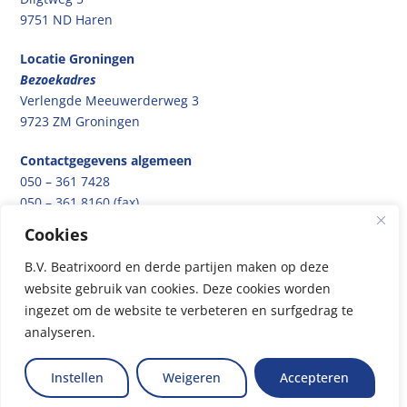
9751 ND Haren
Locatie Groningen
Bezoekadres
Verlengde Meeuwerderweg 3
9723 ZM Groningen
Contactgegevens algemeen
050 – 361 7428
050 – 361 8160 (fax)
bvbeatrixoord@cvr.umcg.nl
Cookies
B.V. Beatrixoord en derde partijen maken op deze
Algemene voorwaarden
website gebruik van cookies. Deze cookies worden
Privacyverklaring patiënten
ingezet om de website te verbeteren en surfgedrag te
Cookieverklaring
analyseren.
© 2026 All Rights Reserved
Instellen
Weigeren
Accepteren