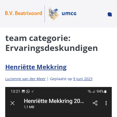
team categorie:
Ervaringsdeskundigen
Henriëtte Mekkring
Lucienne van der Meer
|
Geplaatst op
9 juni 2023